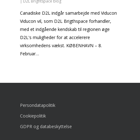
|
D2L Brightspace blog
Canadiske D2L indgår samarbejde med Viducon
Viducon vil, som D2L Brigthspace forhandler,
med et indgående kendskab til regionen øge
D2L's muligheder for at accelerere
virksomhedens vækst. KØBENHAVN – 8.
Februar…
Persondatapolitik
Cookiepolitik
GDPR og databeskyttelse