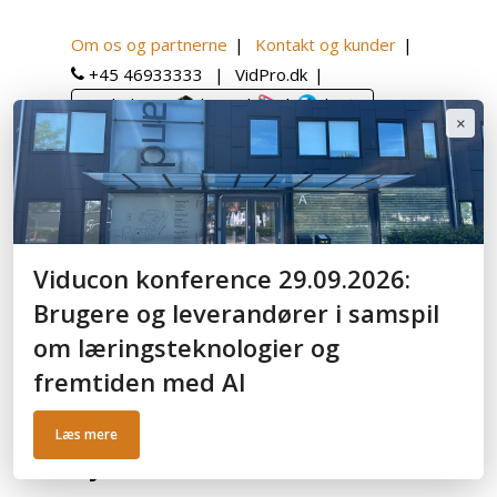
Om os og partnerne
Kontakt og kunder
+45 46933333
VidPro.dk
Book demo:
|
|
|
|
×
English
Hjem
Læringsplatform
D2L Brightspace
ressourcer
Blog og nyheder
Viducon konference 29.09.2026:
Brugere og leverandører i samspil
om læringsteknologier og
fremtiden med AI
D2L Brightspace blog og
Læs mere
nyheder