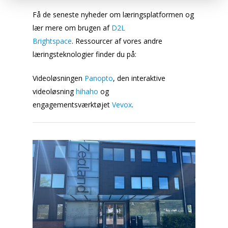
Få de seneste nyheder om læringsplatformen og
lær mere om brugen af
D2L
Brightspace
. Ressourcer af vores andre
læringsteknologier finder du på:
Videoløsningen
Panopto
, den interaktive
videoløsning
hihaho
og
engagementsværktøjet
Vevox
.