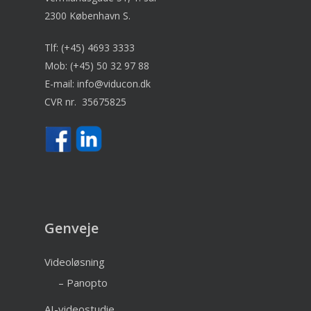
2300 København S.
Tlf:
(+45) 4693 3333
Mob:
(+45) 50 32 97 88
E-mail:
info@viducon.dk
CVR nr. 35675825
Genveje
Videoløsning
– Panopto
AI-videostudie