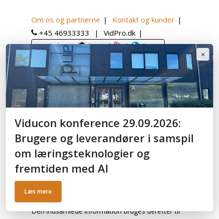
Om os og partnerne
Kontakt og kunder
+45 46933333
VidPro.dk
Book demo:
|
|
|
|
×
English
Hjem
Engagementsværktøj
Hvad er et
engagementsværktøj?
Viducon konference 29.09.2026:
Brugere og leverandører i samspil
Hvad er et
om læringsteknologier og
engagementsværktøj?
fremtiden med AI
Et engagementsværktøj involverer dine deltagere
Læs mere
og gør dig klogere på deres meninger og ideer.
Den indsamlede information bruges derefter til