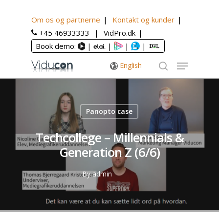
Om os og partnerne
Kontakt og kunder
+45 46933333
VidPro.dk
Book demo:
|
|
|
|
English
Panopto case
Techcollege – Millennials &
Generation Z (6/6)
By
admin