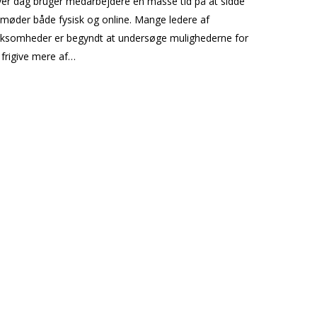
er dag bruger medarbejdere en masse tid på at sidde
l møder både fysisk og online. Mange ledere af
rksomheder er begyndt at undersøge mulighederne for
 frigive mere af…