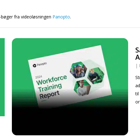
e-bøger fra videoløsningen
Panopto
.
S
A
|
St
ad
ti
or