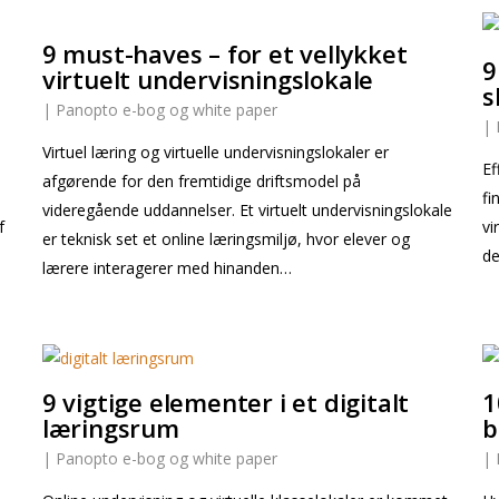
9 must-haves – for et vellykket
9
virtuelt undervisningslokale
s
|
Panopto e-bog og white paper
|
Virtuel læring og virtuelle undervisningslokaler er
Ef
afgørende for den fremtidige driftsmodel på
fi
videregående uddannelser. Et virtuelt undervisningslokale
f
vi
er teknisk set et online læringsmiljø, hvor elever og
de
lærere interagerer med hinanden…
9 vigtige elementer i et digitalt
1
læringsrum
b
|
Panopto e-bog og white paper
|