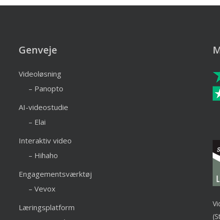
Genveje
M
Videoløsning
– Panopto
AI-videostudie
– Elai
Interaktiv video
– Hihaho
Engagementsværktøj
– Vevox
Vi
Læringsplatform
(S