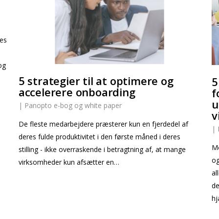
nes
og
5 strategier til at optimere og
5
accelerere onboarding
f
u
|
Panopto e-bog og white paper
v
De fleste medarbejdere præsterer kun en fjerdedel af
|
deres fulde produktivitet i den første måned i deres
Me
stilling - ikke overraskende i betragtning af, at mange
og
virksomheder kun afsætter en…
al
de
hj