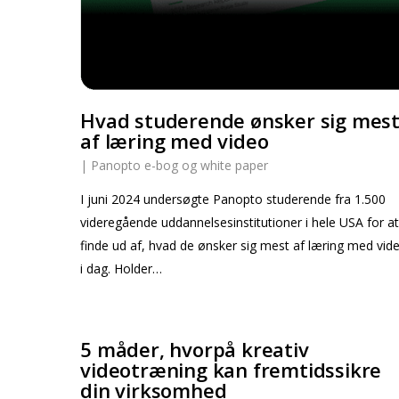
Hvad studerende ønsker sig mes
af læring med video
|
Panopto e-bog og white paper
I juni 2024 undersøgte Panopto studerende fra 1.500
videregående uddannelsesinstitutioner i hele USA for a
finde ud af, hvad de ønsker sig mest af læring med vid
i dag. Holder…
5 måder, hvorpå kreativ
videotræning kan fremtidssikre
din virksomhed