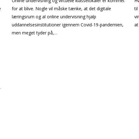
Online undervisning og virtuelle klasselokaler er kommet
Hv
e
for at blive. Nogle vil måske tænke, at det digitale
ti
læringsrum og al online undervisning hjalp
vi
uddannelsesinstitutioner igennem Covid-19-pandemien,
at
men meget tyder på,…
r