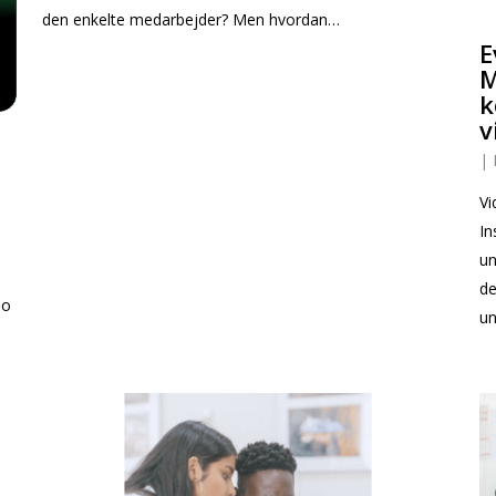
den enkelte medarbejder? Men hvordan…
E
M
k
v
t
|
Vi
In
un
t
de
eo
un