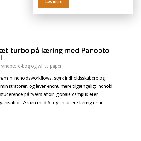
Læs mere
æt turbo på læring med Panopto
I
Panopto e-bog og white paper
rømlin indholdsworkflows, styrk indholdsskabere og
ministratorer, og lever endnu mere tilgængeligt indhold
l studerende på tværs af din globale campus eller
ganisation. Æraen med AI og smartere læring er her.…