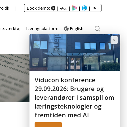
ro.dk
Book demo:
|
|
|
|
English
tsværktøj
Læringsplatform
×
Viducon konference
29.09.2026: Brugere og
leverandører i samspil om
læringsteknologier og
fremtiden med AI