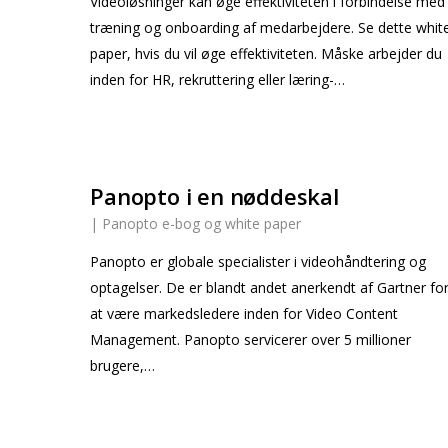
Videoløsninger kan øge effektiviteten i forbindelse med
træning og onboarding af medarbejdere. Se dette whit
paper, hvis du vil øge effektiviteten. Måske arbejder du
inden for HR, rekruttering eller læring-…
Panopto i en nøddeskal
|
Panopto e-bog og white paper
Panopto er globale specialister i videohåndtering og
optagelser. De er blandt andet anerkendt af Gartner fo
at være markedsledere inden for Video Content
Management. Panopto servicerer over 5 millioner
brugere,…