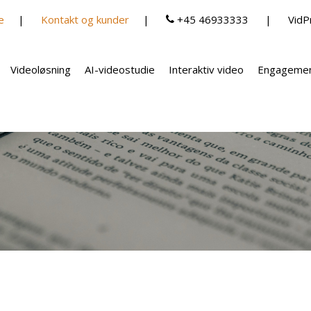
e
Kontakt og kunder
+45 46933333
VidP
Videoløsning
AI-videostudie
Interaktiv video
Engagemen