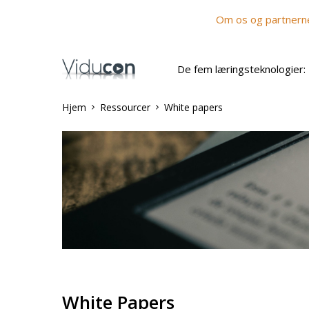
Om os og partnern
De fem læringsteknologier:
Hjem
Ressourcer
White papers
White Papers