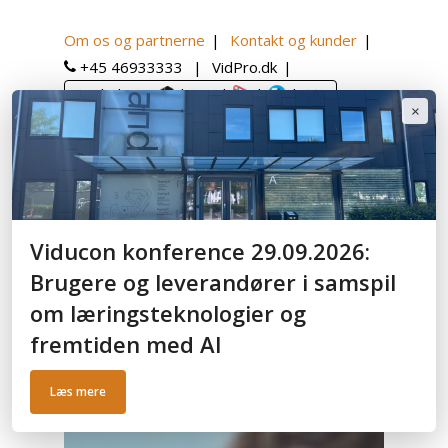
Om os og partnerne
Kontakt og kunder
+45 46933333
VidPro.dk
Book demo:
|
|
|
|
×
English
Category
Viducon konference 29.09.2026:
Panopto blog
Brugere og leverandører i samspil
om læringsteknologier og
fremtiden med AI
Læs mere