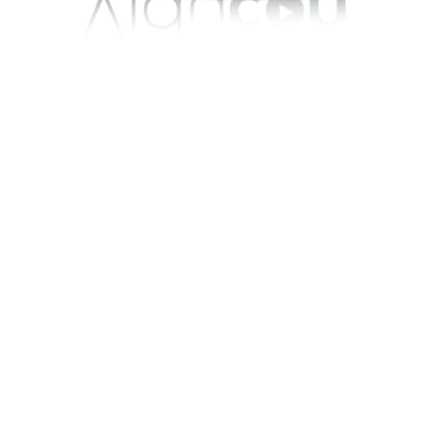
Genveje
M
Videoløsning
– Panopto
AI-videostudie
– Elai
Interaktiv video
– Hihaho
Engagementsværktøj