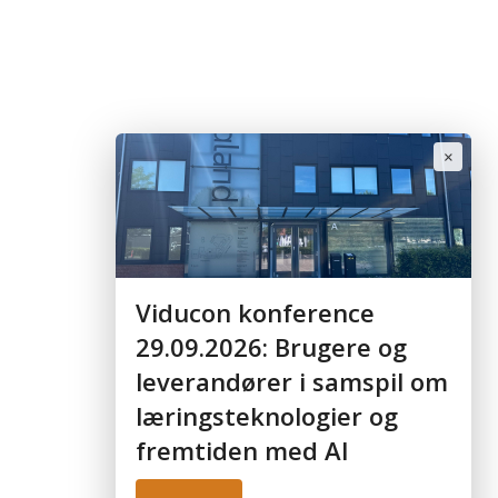
ro.dk
Book demo:
|
|
|
|
tsværktøj
Læringsplatform
English
×
fstemninger:
Viducon konference
29.09.2026: Brugere og
leverandører i samspil om
læringsteknologier og
fremtiden med AI