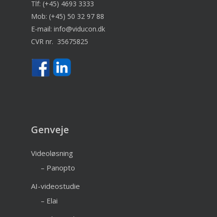
Tlf:
(+45) 4693 3333
Mob:
(+45) 50 32 97 88
E-mail:
info@viducon.dk
CVR nr. 35675825
Genveje
Videoløsning
– Panopto
AI-videostudie
– Elai