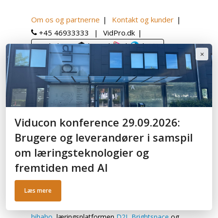
Om os og partnerne
Kontakt og kunder
+45 46933333
VidPro.dk
Book demo:
|
|
|
|
×
English
Hjem
Ressourcer
Cases
Viducon konference 29.09.2026:
Brugere og leverandører i samspil
om læringsteknologier og
Cases
fremtiden med AI
Læs mere
Her kan du finde og læse cases fra kunderne
med fokus på videoløsningerne
Panopto
og
hihaho
, læringsplatformen
D2L Brightspace
og