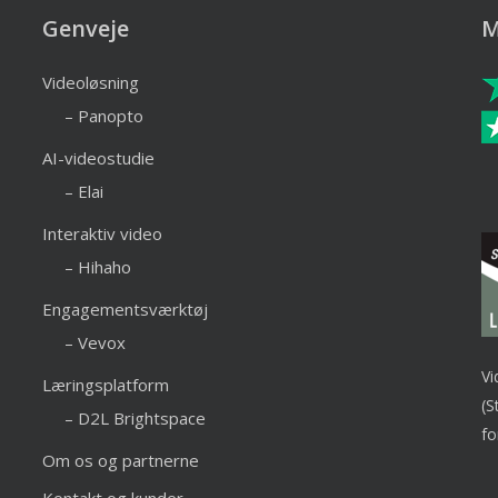
Genveje
M
Videoløsning
– Panopto
AI-videostudie
– Elai
Interaktiv video
– Hihaho
Engagementsværktøj
– Vevox
Vi
Læringsplatform
(S
– D2L Brightspace
fo
Om os og partnerne