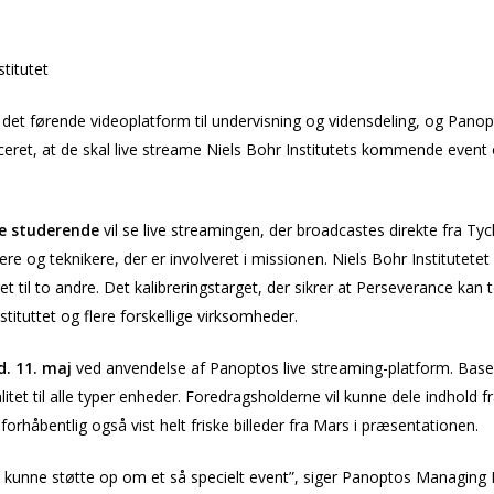
titutet
, det førende videoplatform til undervisning og vidensdeling, og Pan
onceret, at de skal live streame Niels Bohr Institutets kommende eve
de studerende
vil se live streamingen, der broadcastes direkte fra T
skere og teknikere, der er involveret i missionen. Niels Bohr Institutete
til to andre. Det kalibreringstarget, der sikrer at Perseverance kan tol
stituttet og flere forskellige virksomheder.
d. 11. maj
ved anvendelse af Panoptos live streaming-platform. Base
alitet til alle typer enheder. Foredragsholderne vil kunne dele indhold
forhåbentlig også vist helt friske billeder fra Mars i præsentationen.
at kunne støtte op om et så specielt event”, siger Panoptos Managin