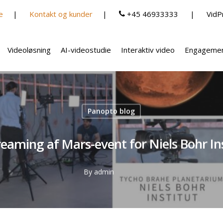
e
Kontakt og kunder
+45 46933333
VidP
Videoløsning
AI-videostudie
Interaktiv video
Engagemen
Panopto blog
reaming af Mars-event for Niels Bohr In
By
admin