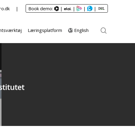
ro.dk
Book demo:
|
|
|
|
English
tsværktøj
Læringsplatform
stitutet