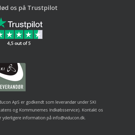
ød os på Trustpilot
ducon ApS er godkendt som leverandør under SKI
tatens og Kommunernes Indkøbsservice). Kontakt os
r yderligere information på
info@viducon.dk
.