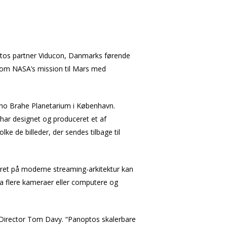
optos partner Viducon, Danmarks førende
nt om NASA’s mission til Mars med
ycho Brahe Planetarium i København.
t har designet og produceret et af
ke de billeder, der sendes tilbage til
ret på moderne streaming-arkitektur kan
 fra flere kameraer eller computere og
g Director Tom Davy. “Panoptos skalerbare