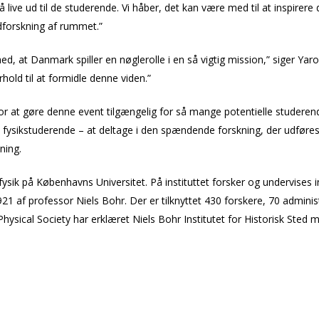
nå live ud til de studerende. Vi håber, det kan være med til at inspirere
dforskning af rummet.”
lthed, at Danmark spiller en nøglerolle i en så vigtig mission,” siger Y
orhold til at formidle denne viden.”
for at gøre denne event tilgængelig for så mange potentielle studerende
 fysikstuderende – at deltage i den spændende forskning, der udføres
ning.
ysik på Københavns Universitet. På instituttet forsker og undervises i
921 af professor Niels Bohr. Der er tilknyttet 430 forskere, 70 adminis
sical Society har erklæret Niels Bohr Institutet for Historisk Sted m