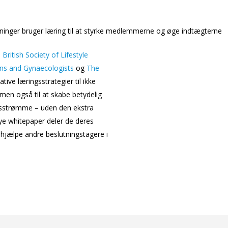
eninger bruger læring til at styrke medlemmerne og øge indtægterne
 British Society of Lifestyle
ans and Gynaecologists
og
The
tive læringsstrategier til ikke
n også til at skabe betydelig
tsstrømme – uden den ekstra
ye whitepaper deler de deres
t hjælpe andre beslutningstagere i