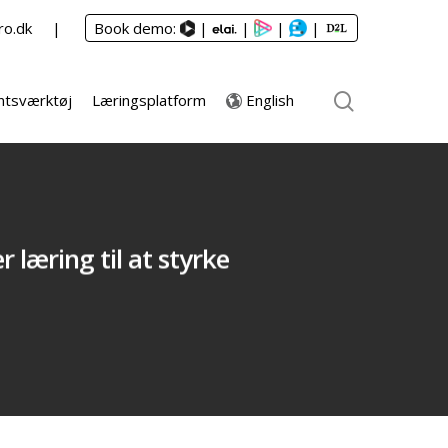
ro.dk
Book demo:
|
|
|
|
English
tsværktøj
Læringsplatform
 læring til at styrke