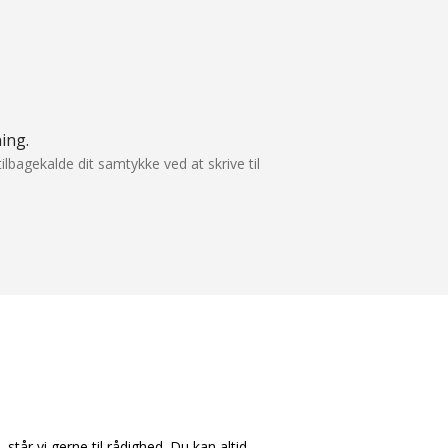
ing.
ilbagekalde dit samtykke ved at skrive til
står vi gerne til rådighed. Du kan altid