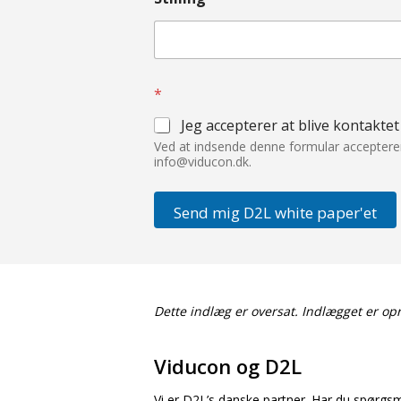
*
Jeg accepterer at blive kontakte
Ved at indsende denne formular accepterer du
info@viducon.dk
.
Send mig D2L white paper'et
Dette indlæg er oversat. Indlægget er opr
Viducon og D2L
Vi er D2L’s danske partner. Har du spørgsmål