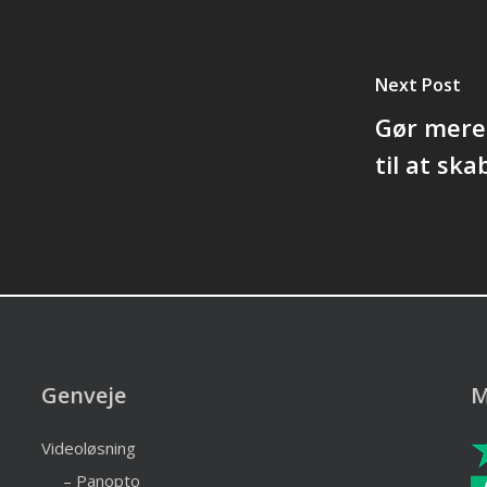
Next Post
Gør mere
til at sk
Genveje
M
Videoløsning
– Panopto