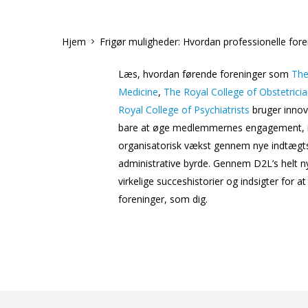
Hjem
Frigør muligheder: Hvordan professionelle for
Læs, hvordan førende foreninger som
The
Medicine
,
The Royal College of Obstetrici
Royal College of Psychiatrists
bruger innova
bare at øge medlemmernes engagement, me
organisatorisk vækst gennem nye indtæg
administrative byrde. Gennem D2L’s helt n
virkelige succeshistorier og indsigter for a
foreninger, som dig.