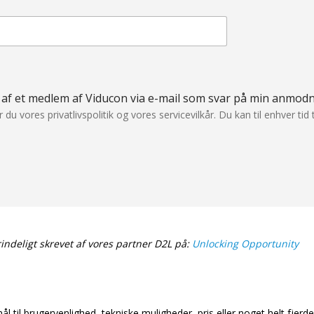
t af et medlem af Viducon via e-mail som svar på min anmodn
 vores privatlivspolitik og vores servicevilkår. Du kan til enhver tid t
indeligt skrevet af vores partner D2L på:
Unlocking Opportunity
 til brugervenlighed, tekniske muligheder, pris eller noget helt fjerde, 