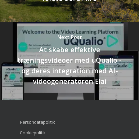
Next Post
At skabe effektive
træningsvideoer med uQualio -
og deres integration med AI-
videogeneratoren Elai
Persondatapolitik
Cookiepolitik