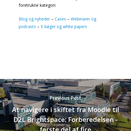
foretrukne kategori:
Blog og nyheder
–
Cases
–
Webinarer og
podcasts
–
E-bøger og white papers
Previous Post
At navigere i skiftet fra Moodle til
D2L Brightspace: Forberedelsen -
første del af fire