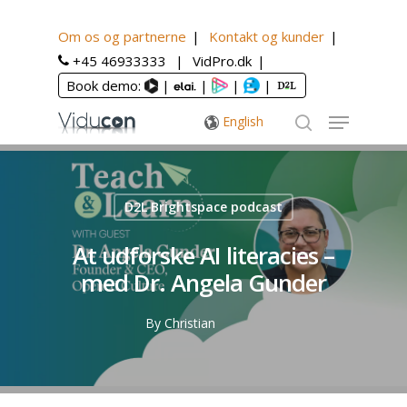
Om os og partnerne
Kontakt og kunder
+45 46933333
VidPro.dk
Book demo:
|
|
|
|
English
D2L Brightspace podcast
At udforske AI literacies –
med Dr. Angela Gunder
By
Christian