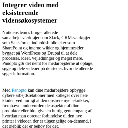
Integrer video med
eksisterende
vidensøkosystemer
Nutidens teams bruger allerede
samarbejdsværktøjer som Slack, CRM-værktøjer
som Salesforce, indholdsbiblioteker som
SharePoint og interne wikier og hjemmesider
bygget på WordPress og Drupal til at dele
processer, ideer, vejledninger og meget mere.
Panopto gør det nemt for medarbejderne at optage,
søge og dele videoer på de steder, hvor de allerede
søger information.
Med
Panopto
kan dine medarbejdere opbygge
dybere arbejdsrelationer med kolleger over hele
kloden ved hurtigt at demonstrere nye teknikker,
fremhæve undervurderede aspekter af dine
produkter eller blot give en hurtig gennemgang af,
hvordan man opretter forbindelse til den nye
printer i videoer, der er tilgængelige on-demand, i
det øjeblik der er behov for det.