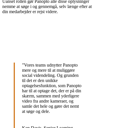
Uanset rollen gør Panopto alle disse oplysninger
nemme at søge i og gennemgå, selv længe efter at
din medarbejder er rejst videre.
”
Vores teams udnytter Panopto
mere og mere til at muliggøre
social videndeling. Og grunden
til det er den unikke
optagelsesfunktion, som Panopto
har til at optage det, der er på din
skærm, sammen med yderligere
video fra andre kameraer, og
samle det hele og gøre det nemt
at søge og dele.
Ken Davis, Senior Learning