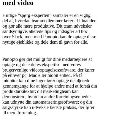
med video
Hurtige “spørg eksperten”-samtaler er en vigtig
del af, hvordan teammedlemmer lærer af hinanden
og gør alle mere produktive. Dit team udveksler
sandsynligvis allerede tips og indsigter ad hoc
over Slack, men med Panopto kan de optage disse
nyttige øjeblikke og dele dem til gavn for alle.
Panopto gør det muligt for dine medarbejdere at
optage og dele deres ekspertise med vores
brugervenlige videooptagelsessoftware, der kører
på enhver pc, Mac eller mobil enhed. På få
minutter kan dine ingeniører optage detaljerede
gennemgange for at hjælpe andre med at forstå din
produktarkitektur; dit marketingteam kan
demonstrere, hvordan andre forretningsenheder
kan udnytte din automatiseringssoftware; og din
salgsstyrke kan udveksle bedste praksis, der fører
til mere forretning.