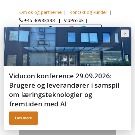
Om os og partnerne
Kontakt og kunder
+45 46933333
VidPro.dk
Book demo:
|
|
|
|
×
English
Category
Viducon konference 29.09.2026:
Panopto case
Brugere og leverandører i samspil
om læringsteknologier og
fremtiden med AI
Læs mere